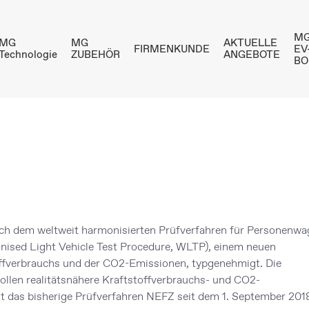
MG
MG
MG
AKTUELLE
FIRMENKUNDE
EV
Technologie
ZUBEHÖR
ANGEBOTE
BO
ach dem weltweit harmonisierten Prüfverfahren für Personenw
nised Light Vehicle Test Procedure, WLTP), einem neuen
ffverbrauchs und der CO2-Emissionen, typgenehmigt. Die
llen realitätsnähere Kraftstoffverbrauchs- und CO2-
t das bisherige Prüfverfahren NEFZ seit dem 1. September 2018