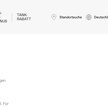
-
TANK-
-
Standortsuche
Deutschl
RABATT
NUS
agen
. Für