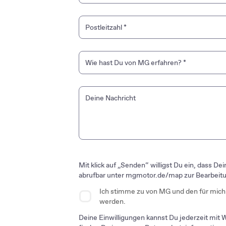
Postleitzahl
*
Wie hast Du von MG erfahren?
*
Event
Deine Nachricht
Print / Artikel
TV
Radio
Mit klick auf „Senden“ willigst Du ein, dass 
abrufbar unter mgmotor.de/map zur Bearbeitu
Soziale Medien
Ich stimme zu von MG und den für mich
werden.
Google Werbung / Suche
Deine Einwilligungen kannst Du jederzeit mit