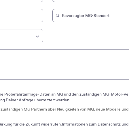
Bevorzugter MG-Standort
Tippen Sie, um nach einem Markensh
Deine Probefahrtanfrage-Daten an MG und den zuständigen MG-Motor-Vert
ng Deiner Anfrage übermittelt werden.
 zuständigen MG Partnern über Neuigkeiten von MG, neue Modelle und 
 Wirkung für die Zukunft widerrufen.Informationen zum Datenschutz un