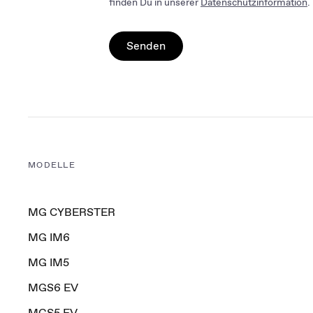
finden Du in unserer
Datenschutzinformation
.
MG Agent
MG Kundenempfehlung
Senden
MODELLE
MG CYBERSTER
MG IM6
MG IM5
MGS6 EV
MGS5 EV