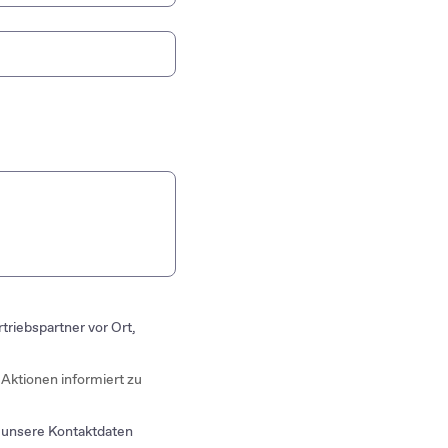
op zu suchen. Verwenden Sie die Pfeiltasten, um durch die Er
riebspartner vor Ort,
Aktionen informiert zu
d unsere Kontaktdaten